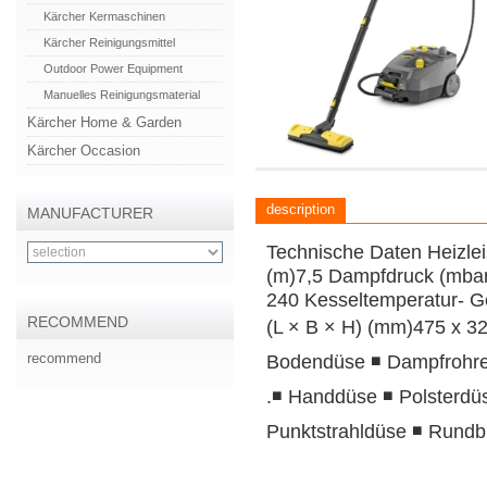
Kärcher Kermaschinen
Kärcher Reinigungsmittel
Outdoor Power Equipment
Manuelles Reinigungsmaterial
Kärcher Home & Garden
Kärcher Occasion
description
MANUFACTURER
Technische Daten Heizlei
(m)7,5 Dampfdruck (mba
240 Kesseltemperatur- 
RECOMMEND
(L × B × H) (mm)475 x 32
recommend
Bodendüse ◾ Dampfrohre 
.◾ Handdüse ◾ Polsterdü
Punktstrahldüse ◾ Rundb