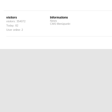
visitors
Informations
News
visitors: 354072
CMS Menüpunkt
Today: 82
User online: 2