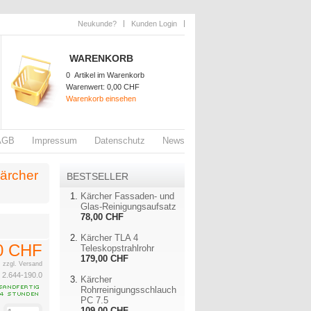
Neukunde?
Kunden Login
WARENKORB
0
Artikel im Warenkorb
Warenwert:
0,00 CHF
Warenkorb einsehen
AGB
Impressum
Datenschutz
News
ärcher
BESTSELLER
Kärcher Fassaden- und
Glas-Reinigungsaufsatz
78,00 CHF
Kärcher TLA 4
0 CHF
Teleskopstrahlrohr
179,00 CHF
.
zzgl. Versand
:
2.644-190.0
Kärcher
Rohrreinigungsschlauch
PC 7.5
109,00 CHF