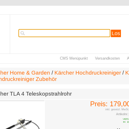
Los
CMS Menüpunkt
Versandkosten
cher Home & Garden
/
Kärcher Hochdruckreiniger
/
K
druckreiniger Zubehör
her TLA 4 Teleskopstrahlrohr
Preis:
179,0
inkl. gesetzl. MwSt
Artikelnr.