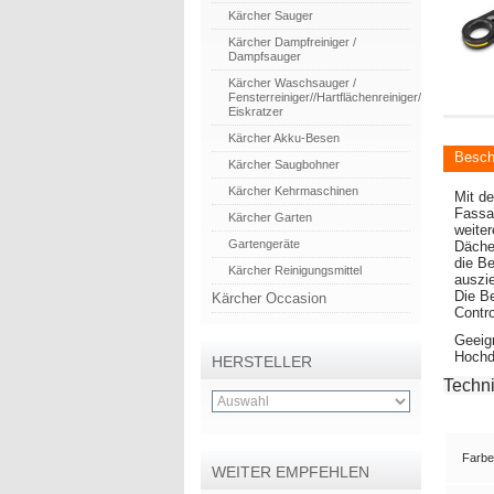
Kärcher Sauger
Kärcher Dampfreiniger /
Dampfsauger
Kärcher Waschsauger /
Fensterreiniger//Hartflächenreiniger/
Eiskratzer
Kärcher Akku-Besen
Besch
Kärcher Saugbohner
Kärcher Kehrmaschinen
Mit de
Fassad
Kärcher Garten
weiter
Gartengeräte
Däche
die Be
Kärcher Reinigungsmittel
auszie
Die Be
Kärcher Occasion
Contro
Geeig
Hochdr
HERSTELLER
Techn
Farbe
WEITER EMPFEHLEN