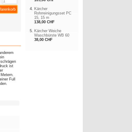
:
Kärcher
Warenkorb
Rohrreinigungsset PC
15, 15 m
138,00 CHF
Kärcher Weiche
Waschbürste WB 60
38,00 CHF
 anderem
ein
, schrägen
ruck ist
er
 Metern.
iner Full
rden.