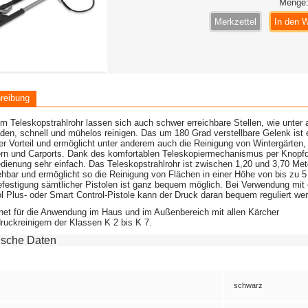
Menge
Merkzettel
In den 
reibung
m Teleskopstrahlrohr lassen sich auch schwer erreichbare Stellen, wie unter
en, schnell und mühelos reinigen. Das um 180 Grad verstellbare Gelenk ist 
er Vorteil und ermöglicht unter anderem auch die Reinigung von Wintergärten
rn und Carports. Dank des komfortablen Teleskopiermechanismus per Knopfd
dienung sehr einfach. Das Teleskopstrahlrohr ist zwischen 1,20 und 3,70 Met
hbar und ermöglicht so die Reinigung von Flächen in einer Höhe von bis zu 5
festigung sämtlicher Pistolen ist ganz bequem möglich. Bei Verwendung mit e
l Plus- oder Smart Control-Pistole kann der Druck daran bequem reguliert we
net für die Anwendung im Haus und im Außenbereich mit allen Kärcher
uckreinigern der Klassen K 2 bis K 7.
ische Daten
schwarz