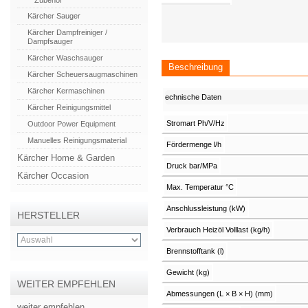
Zubehör
Kärcher Sauger
Kärcher Dampfreiniger /
Dampfsauger
Kärcher Waschsauger
Beschreibung
Kärcher Scheuersaugmaschinen
Kärcher Kermaschinen
echnische Daten
Kärcher Reinigungsmittel
Stromart Ph/V/Hz
Outdoor Power Equipment
Manuelles Reinigungsmaterial
Fördermenge l/h
Kärcher Home & Garden
Druck bar/MPa
Kärcher Occasion
Max. Temperatur °C
Anschlussleistung (kW)
HERSTELLER
Verbrauch Heizöl Volllast (kg/h)
Brennstofftank (l)
Gewicht (kg)
WEITER EMPFEHLEN
Abmessungen (L × B × H) (mm)
weiter empfehlen