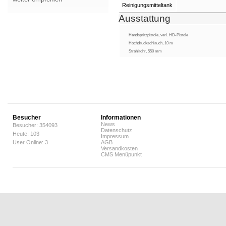
Reinigungsmitteltank
Ausstattung
Handspritzpistole, verl. HD-Pistole
Hochdruckschlauch, 10 m
Strahlrohr, 550 mm
Besucher
Informationen
News
Besucher: 354093
Datenschutz
Heute: 103
Impressum
User Online: 3
AGB
Versandkosten
CMS Menüpunkt