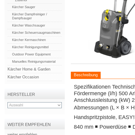
Zubehör
Kärcher Sauger
Kärcher Dampfreiniger /
Dampfsauger
Kärcher Waschsauger
Kärcher Scheuersaugmaschinen
Kärcher Kermaschinen
Kärcher Reinigungsmittel
Outdoor Power Equipment
Manuelles Reinigungsmaterial
Kärcher Home & Garden
Beschreibung
Kärcher Occasion
Spezifikationen Technisc
Fördermenge (l/h) 500 Ar
HERSTELLER
Anschlussleistung (kW) 2
Abmessungen (L × B × H)
Handspritzpistole, EASY!
WEITER EMPFEHLEN
840 mm ◾ Powerdüse ◾ D
weiter empfehlen