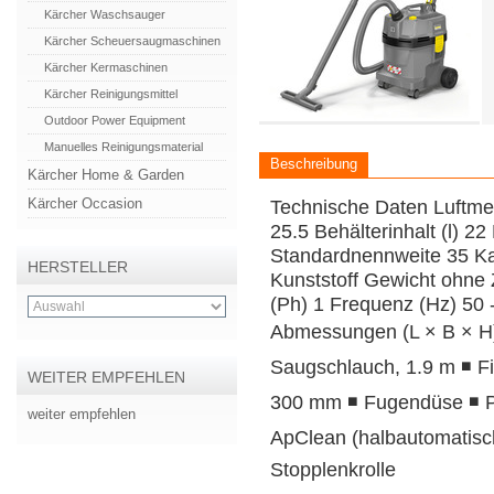
Kärcher Waschsauger
Kärcher Scheuersaugmaschinen
Kärcher Kermaschinen
Kärcher Reinigungsmittel
Outdoor Power Equipment
Manuelles Reinigungsmaterial
Beschreibung
Kärcher Home & Garden
Kärcher Occasion
Technische Daten Luftme
25.5 Behälterinhalt (l) 
Standardnennweite 35 Ka
HERSTELLER
Kunststoff Gewicht ohne
(Ph) 1 Frequenz (Hz) 50 
Abmessungen (L × B × H)
Saugschlauch, 1.9 m ◾ Fi
WEITER EMPFEHLEN
300 mm ◾ Fugendüse ◾ Pat
weiter empfehlen
ApClean (halbautomatische
Stopplenkrolle