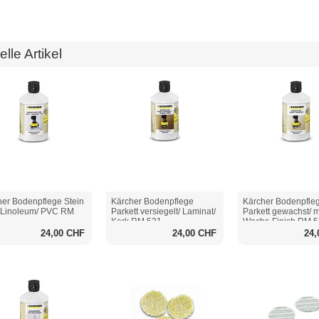
elle Artikel
her Bodenpflege Stein
Kärcher Bodenpflege
Kärcher Bodenpfle
/ Linoleum/ PVC RM
Parkett versiegelt/ Laminat/
Parkett gewachst/ m
Kork RM 531
Wachs-Finish RM 
24,00 CHF
24,00 CHF
24,