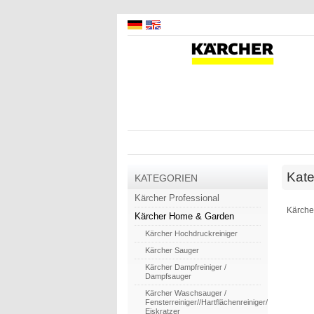
Kate
KATEGORIEN
Kärcher Professional
Kärche
Kärcher Home & Garden
Kärcher Hochdruckreiniger
Kärcher Sauger
Kärcher Dampfreiniger /
Dampfsauger
Kärcher Waschsauger /
Fensterreiniger//Hartflächenreiniger/
Eiskratzer