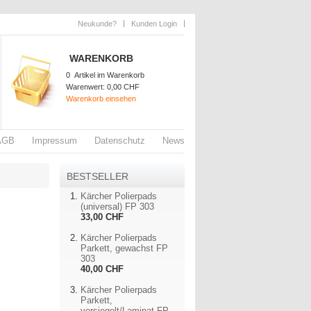
Neukunde?
Kunden Login
WARENKORB
0
Artikel im Warenkorb
Warenwert:
0,00 CHF
Warenkorb einsehen
AGB
Impressum
Datenschutz
News
BESTSELLER
Kärcher Polierpads
(universal) FP 303
33,00 CHF
Kärcher Polierpads
Parkett, gewachst FP
303
40,00 CHF
Kärcher Polierpads
Parkett,
versiegelt/Laminat FP