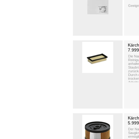
Geeign
Kärch
7.999
Die Nan
Reinigu
anhalt
Staubr
zurück
Durch 
trocke
Arbeit
Kärch
5.99
Der Nan
Saugkr
ermögl