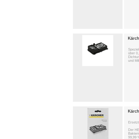
Kärch
Speziel
über 0,
Dichtun
und Mi
Kärch
Ersetzt
Der HEP
Bakter
99,99 %