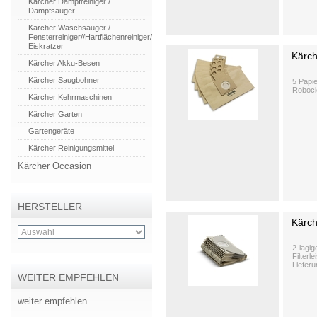
Kärcher Dampfreiniger /
Dampfsauger
Kärcher Waschsauger /
Fensterreiniger//Hartflächenreiniger/
Eiskratzer
Kärch
Kärcher Akku-Besen
Kärcher Saugbohner
5 Papie
Robocl
Kärcher Kehrmaschinen
Kärcher Garten
Gartengeräte
Kärcher Reinigungsmittel
Kärcher Occasion
HERSTELLER
Kärch
2-lagig
Filterl
Lieferu
WEITER EMPFEHLEN
weiter empfehlen