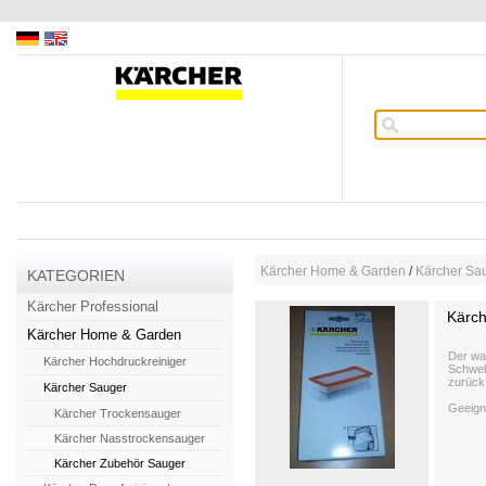
Kärcher Home & Garden
/
Kärcher Sa
KATEGORIEN
Kärcher Professional
Kärch
Kärcher Home & Garden
Der was
Kärcher Hochdruckreiniger
Schweb
zurück
Kärcher Sauger
Geeign
Kärcher Trockensauger
Kärcher Nasstrockensauger
Kärcher Zubehör Sauger