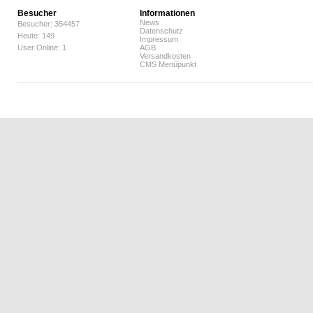
Besucher
Informationen
News
Besucher: 354457
Datenschutz
Heute: 149
Impressum
User Online: 1
AGB
Versandkosten
CMS Menüpunkt