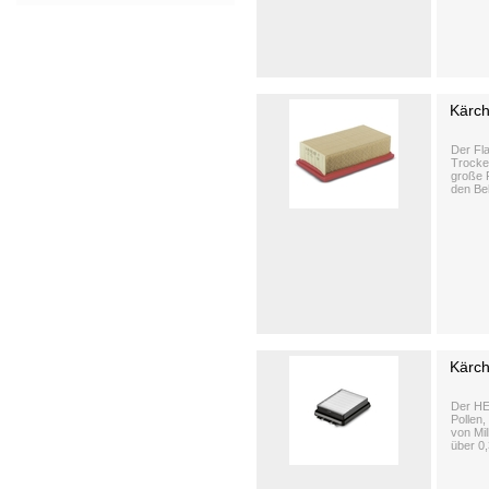
Kärch
Der Fla
Trocke
große F
den Beh
Kärch
Der HE
Pollen,
von Mil
über 0,