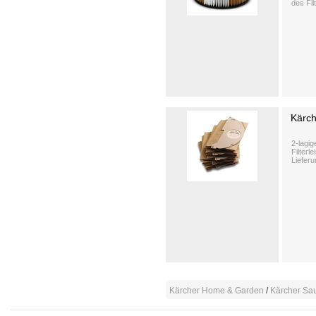
des Fil
Kärch
2-lagig
Filterl
Lieferu
Kärcher Home & Garden
/
Kärcher Sa