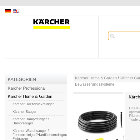
Kärcher Home & Garden
/
Kärcher Ga
KATEGORIEN
Bewässerungssysteme
Kärcher Professional
Kärcher Home & Garden
Kärc
Kärcher Hochdruckreiniger
Das KR
Kärcher Sauger
optimal
Pflanz
Kärcher Dampfreiniger /
Töpfe 
Dampfsauger
Kärcher Waschsauger /
Fensterreiniger//Hartflächenreiniger/
Eiskratzer