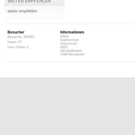
WEITER EMPFEHLEN
weiter empfehlen
Besucher
Informationen
News
Besucher: 354087
Datenschutz
Heute: 97
Impressum
User Online: 2
AGB
Versandkosten
CMS Menüpunkt