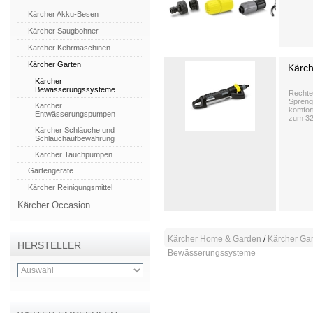
Kärcher Akku-Besen
Kärcher Saugbohner
Kärcher Kehrmaschinen
Kärcher Garten
Kärch
Kärcher
Bewässerungssysteme
Rechte
Sprengb
Kärcher
komfort
Entwässerungspumpen
zum 32
Kärcher Schläuche und
Schlauchaufbewahrung
Kärcher Tauchpumpen
Gartengeräte
Kärcher Reinigungsmittel
Kärcher Occasion
Kärcher Home & Garden
/
Kärcher Ga
HERSTELLER
Bewässerungssysteme